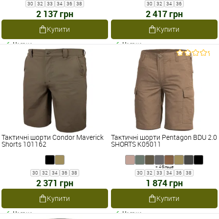
30
32
33
34
36
38
30
32
34
36
2 137 грн
2 417 грн
Купити
Купити
Наявне
Наявне
Тактичні шорти Condor Maverick
Тактичні шорти Pentagon BDU 2.0
Shorts 101162
SHORTS K05011
+ 4 більше
30
32
34
36
38
30
32
33
34
36
38
2 371 грн
1 874 грн
Купити
Купити
Наявне
Наявне