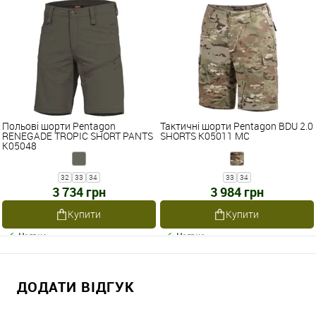
Польові шорти Pentagon
Тактичні шорти Pentagon BDU 2.0
RENEGADE TROPIC SHORT PANTS
SHORTS K05011 MC
K05048
32
33
34
33
34
3 734 грн
3 984 грн
Купити
Купити
Наявне
Наявне
ДОДАТИ ВІДГУК