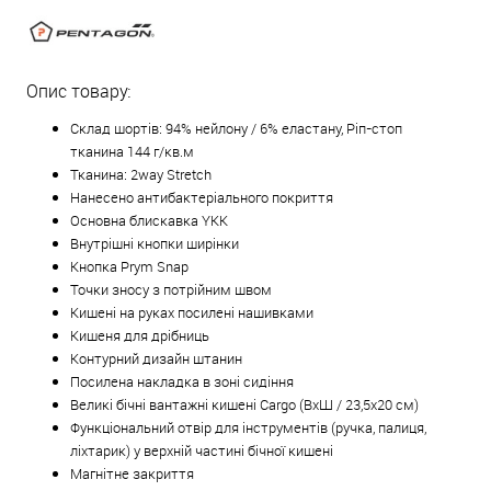
Опис товару:
Склад шортів: 94% нейлону / 6% еластану, Ріп-стоп
тканина 144 г/кв.м
Тканина: 2way Stretch
Нанесено антибактеріального покриття
Основна блискавка YKK
Внутрішні кнопки ширінки
Кнопка Prym Snap
Точки зносу з потрійним швом
Кишені на руках посилені нашивками
Кишеня для дрібниць
Контурний дизайн штанин
Посилена накладка в зоні сидіння
Великі бічні вантажні кишені Cargo (ВxШ / 23,5x20 см)
Функціональний отвір для інструментів (ручка, палиця,
ліхтарик) у верхній частині бічної кишені
Магнітне закриття