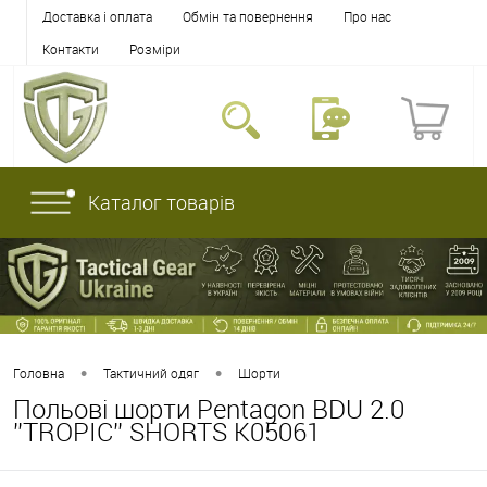
Доставка і оплата
Обмін та повернення
Про нас
Контакти
Розміри
Каталог товарів
•
•
Головна
Тактичний одяг
Шорти
Польові шорти Pentagon BDU 2.0
''TROPIC'' SHORTS K05061