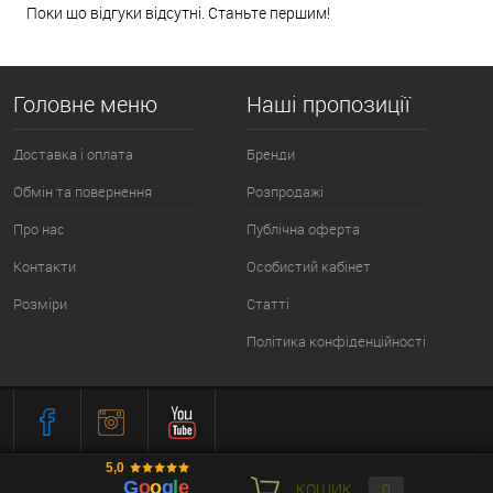
Поки що відгуки відсутні. Станьте першим!
Головне меню
Наші пропозиції
Доставка і оплата
Бренди
Обмін та повернення
Розпродажі
Про нас
Публічна оферта
Контакти
Особистий кабінет
Розміри
Статті
Політика конфіденційності
КОШИК
0