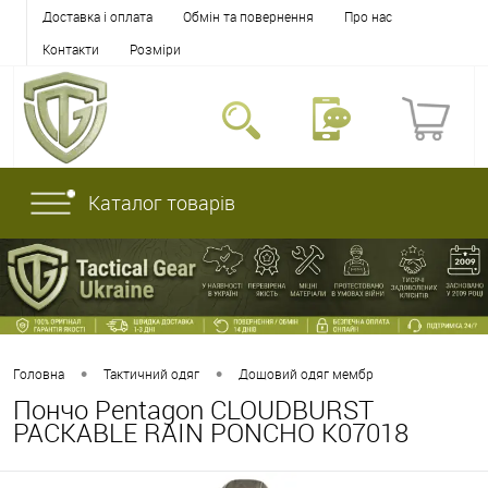
Доставка і оплата
Обмін та повернення
Про нас
Контакти
Розміри
Каталог товарів
•
•
Головна
Тактичний одяг
Дощовий одяг мембр
Пончо Pentagon CLOUDBURST
PACKABLE RAIN PONCHO K07018