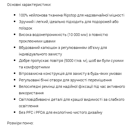
Основні характеристики:
100% нейлонова тканина Ripstop для надзвичайної міцності
Зручний і легкий, ідеально підходить для подорожей або
поїздок
Висока водонепроникність (10 000 мм) з повністю
проклеєними швами
Вбудований капюшон з регулюванням об’єму для
індивідуального захисту
Добре пропускає повітря (5000 г/кв. м), щоб ви були сухими
та комфортними
Вітрозахисна конструкція для захисту в будь-яких умовах
Регульовані бічні отвори для зручності переміщення
Велосипедні ремінці для надійної фіксації під час активного
використання
Світловідбиваючі деталі для кращої видимості за слабкого
освітлення
Без PFC і PFOA для екологічно чистого дизайну
Розміри пончо: