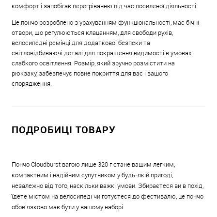
комфорт і запобігає перегріванню під час посиленої діяльності.
Це пончо розроблено з урахуванням функціональності, має бічні
отвори, що регулюються клацанням, для свободи рухів,
велосипедні ремінці для додаткової безпеки та
світловідбиваючі деталі для покращення видимості в умовах
слабкого освітлення. Розмір, який зручно розмістити на
рюкзаку, забезпечує повне покриття для вас і вашого
спорядження.
ПОДРОБИЦІ ТОВАРУ
Пончо Cloudburst вагою лише 320 г стане вашим легким,
компактним і надійним супутником у будь-якій пригоді,
незалежно від того, наскільки важкі умови. Збираєтеся ви в похід,
їдете містом на велосипеді чи готуєтеся до фестивалю, це пончо
обов’язково має бути у вашому наборі.