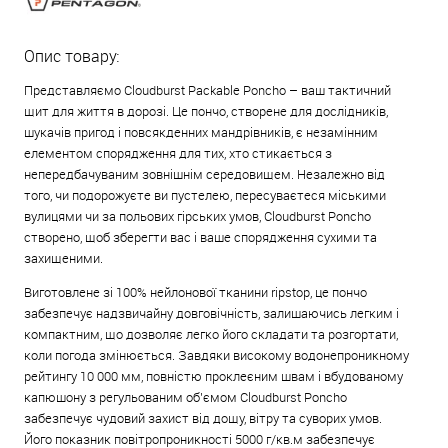
Опис товару:
Представляємо Cloudburst Packable Poncho – ваш тактичний
щит для життя в дорозі. Це пончо, створене для дослідників,
шукачів пригод і повсякденних мандрівників, є незамінним
елементом спорядження для тих, хто стикається з
непередбачуваним зовнішнім середовищем. Незалежно від
того, чи подорожуєте ви пустелею, пересуваєтеся міськими
вулицями чи за польових гірських умов, Cloudburst Poncho
створено, щоб зберегти вас і ваше спорядження сухими та
захищеними.
Виготовлене зі 100% нейлонової тканини ripstop, це пончо
забезпечує надзвичайну довговічність, залишаючись легким і
компактним, що дозволяє легко його складати та розгортати,
коли погода змінюється. Завдяки високому водонепроникному
рейтингу 10 000 мм, повністю проклеєним швам і вбудованому
капюшону з регульованим об’ємом Cloudburst Poncho
забезпечує чудовий захист від дощу, вітру та суворих умов.
Його показник повітропроникності 5000 г/кв.м забезпечує