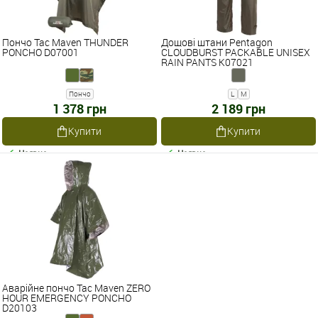
Пончо Tac Maven THUNDER
Дощові штани Pentagon
PONCHO D07001
CLOUDBURST PACKABLE UNISEX
RAIN PANTS K07021
Пончо
L
M
1 378 грн
2 189 грн
Купити
Купити
Наявне
Наявне
Аварійне пончо Tac Maven ZERO
HOUR EMERGENCY PONCHO
D20103