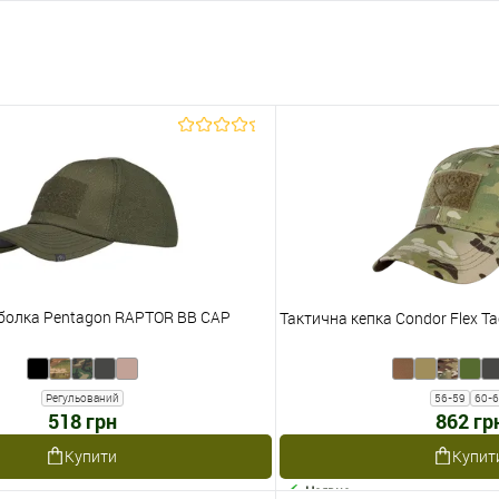
болка Pentagon RAPTOR BB CAP
Тактична кепка Condor Flex Ta
Регульований
56-59
60-
518 грн
862 гр
Купити
Купит
Наявне