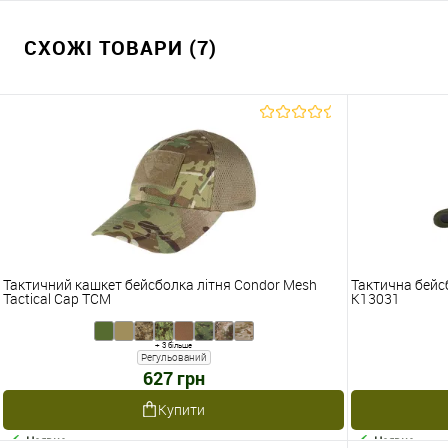
СХОЖІ ТОВАРИ (7)
Тактичний кашкет бейсболка літня Condor Mesh
Тактична бейс
Tactical Cap TCM
K13031
+ 3 більше
Регульований
627 грн
Купити
Наявне
Наявне