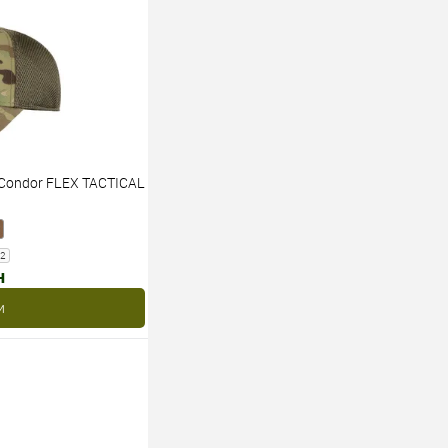
Condor FLEX TACTICAL
62
н
и