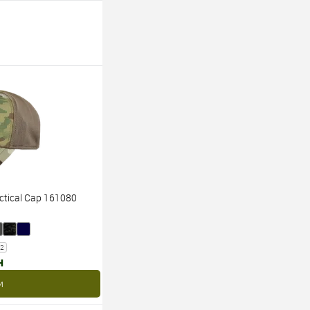
ctical Cap 161080
62
н
и