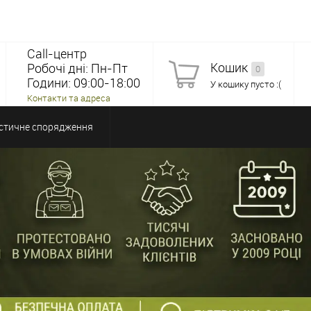
Call-центр
Кошик
Робочі дні: Пн-Пт
0
Години: 09:00-18:00
У кошику пусто :(
Контакти та адреса
стичне спорядження