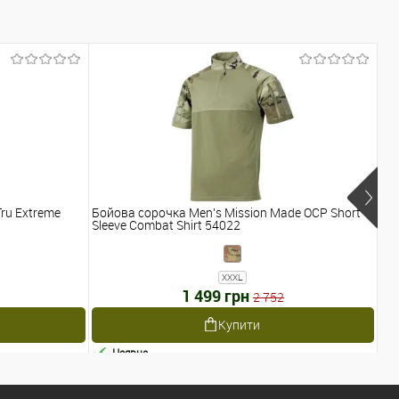
ru Extreme
Бойова сорочка Men's Mission Made OCP Short
Бо
Sleeve Combat Shirt 54022
QU
XXXL
1 499 грн
2 752
Купити
Наявне