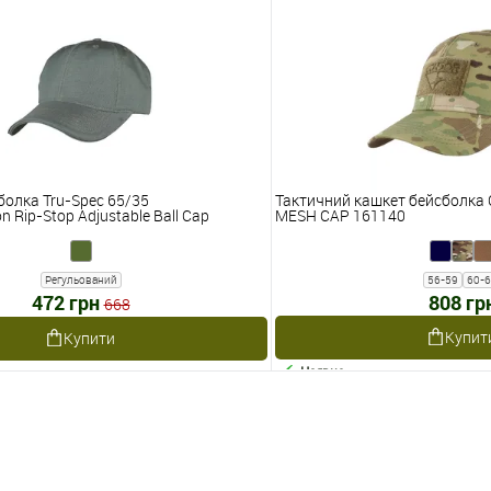
болка Tru-Spec 65/35
Тактичний кашкет бейсболка 
n Rip-Stop Adjustable Ball Cap
MESH CAP 161140
Регульований
56-59
60-
472 грн
808 гр
668
Купит
Купити
Наявне