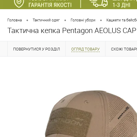
•
•
•
Головна
Тактичний одяг
Головні убори
Кашкети та бейсб
Тактична кепка Pentagon AEOLUS CAP
ПОВЕРНУТИСЯ У РОЗДІЛ
ОГЛЯД ТОВАРУ
СХОЖІ ТОВАР