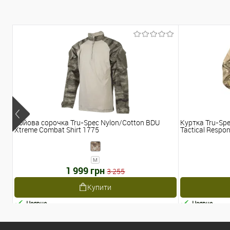
Бойова сорочка Tru-Spec Nylon/Cotton BDU
Куртка Tru-Spe
Xtreme Combat Shirt 1775
Tactical Respon
M
1 999 грн
3 255
Купити
Наявне
Наявне