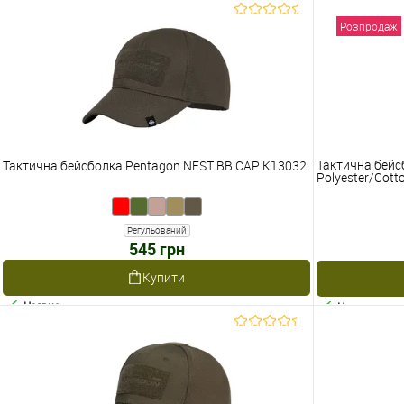
Розпродаж
Тактична бейс
Тактична бейсболка Pentagon NEST BB CAP K13032
Polyester/Cotto
Регульований
545 грн
Купити
Наявне
Наявне