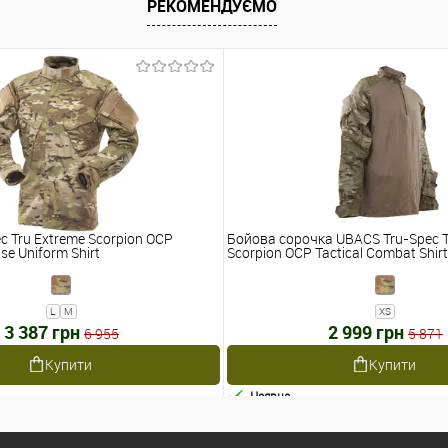
РЕКОМЕНДУЄМО
c Tru Extreme Scorpion OCP
Бойова сорочка UBACS Tru-Spec T
se Uniform Shirt
Scorpion OCP Tactical Combat Shirt
L
M
XS
3 387 грн
2 999 грн
6 955
5 871
Купити
Купити
Наявне