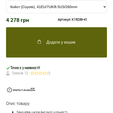
4 278
грн
Артикул:
K15039-41
Додати у кошик
Точно є у наявності!
Голосів: 12
Опис товару:
Замшева шкіра високої щільності