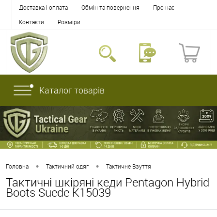
Доставка і оплата
Обмін та повернення
Про нас
Контакти
Розміри
Каталог товарів
•
•
Головна
Тактичний одяг
Тактичне Взуття
Тактичні шкіряні кеди Pentagon Hybrid
Boots Suede K15039