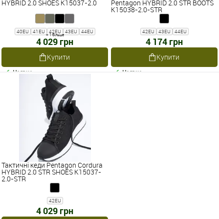
HYBRID 2.0 SHOES K15037-2.0
Pentagon HYBRID 2.0 STR BOOTS
K15038-2.0-STR
40EU
41EU
42EU
43EU
44EU
42EU
43EU
44EU
+ 1 більше
4 029 грн
4 174 грн
Купити
Купити
Наявне
Наявне
Тактичні кеди Pentagon Cordura
HYBRID 2.0 STR SHOES K15037-
2.0-STR
42EU
4 029 грн