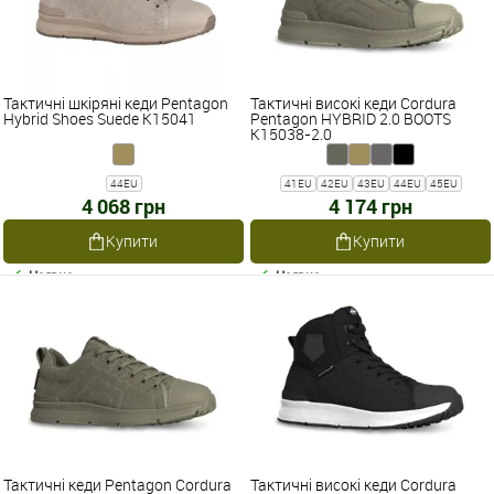
Тактичні шкіряні кеди Pentagon
Тактичні високі кеди Cordura
Hybrid Shoes Suede K15041
Pentagon HYBRID 2.0 BOOTS
K15038-2.0
44EU
41EU
42EU
43EU
44EU
45EU
4 068 грн
4 174 грн
Купити
Купити
Наявне
Наявне
Тактичні кеди Pentagon Cordura
Тактичні високі кеди Cordura