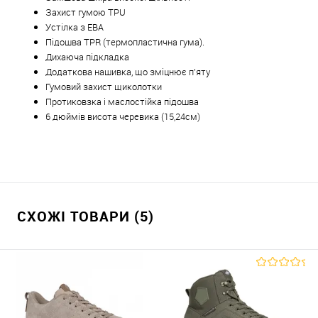
Захист гумою TPU
Устілка з ЕВА
Підошва TPR (термопластична гума).
Дихаюча підкладка
Додаткова нашивка, що зміцнює п’яту
Гумовий захист щиколотки
Протиковзка і маслостійка підошва
6 дюймів висота черевика (15,24см)
СХОЖІ ТОВАРИ (5)