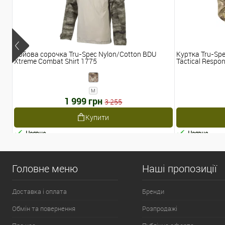
Бойова сорочка Tru-Spec Nylon/Cotton BDU
Куртка Tru-Spe
Xtreme Combat Shirt 1775
Tactical Respon
M
1 999 грн
3 255
Купити
Наявне
Наявне
Головне меню
Наші пропозиції
Доставка і оплата
Бренди
Обмін та повернення
Розпродажі