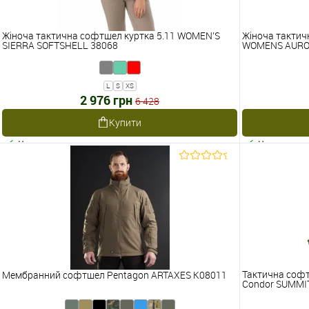
Жіноча тактична софтшел куртка 5.11 WOMEN’S
Жіноча тактич
SIERRA SOFTSHELL 38068
WOMENS AUROR
L
S
XS
2 976 грн
6 428
Купити
Наявне
Наявне
Тактична софт
Мембранний софтшел Pentagon ARTAXES K08011
Condor SUMMIT 