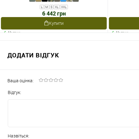
L
M
S
XL
XXL
6 442 грн
Купити
Наявне
Наявне
ДОДАТИ ВІДГУК
Ваша оцінка:
Відгук:
Назвіться: