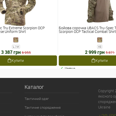
c Tru Extreme Scorpion OCP
Бойова сорочка UBACS Tru-Spec T
se Uniform Shirt
Scorpion OCP Tactical Combat Shirt
L
M
XS
3 387 грн
2 999 грн
6 955
5 871
Купити
Купити
Наявне
Каталог
Copyright
якісного 
Тактичний одяг
спорядженн
Ukraine
Тактичне спорядження