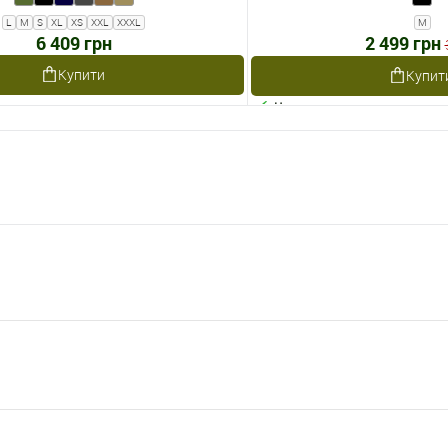
L
M
S
XL
XS
XXL
XXXL
M
6 409 грн
2 499 грн
Купити
Купит
Наявне