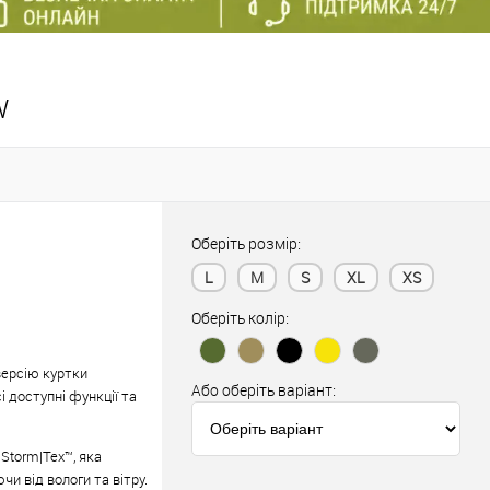
W
Оберіть розмір:
L
M
S
XL
XS
Оберіть колір:
версію куртки
Або оберіть варіант:
і доступні функції та
Storm|Tex™, яка
чи від вологи та вітру.