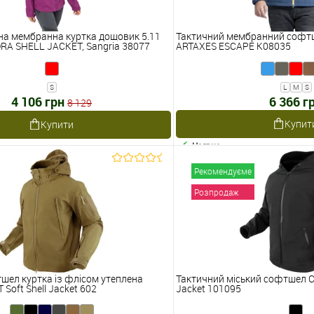
на мембранна куртка дощовик 5.11
Тактичний мембранний софт
A SHELL JACKET, Sangria 38077
ARTAXES ESCAPE K08035
S
L
M
S
4 106 грн
6 366 г
8 129
Купит
Купити
Наявне
Рекомендуєме
Розпродаж
шел куртка із флісом утеплена
Тактичний міський софтшел Co
Soft Shell Jacket 602
Jacket 101095