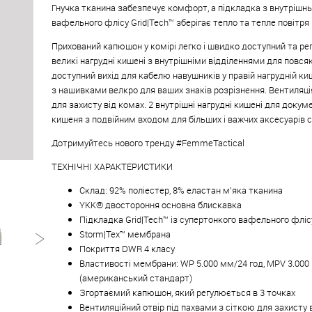
Гнучка тканина забезпечує комфорт, а підкладка з внутрішнь
вафельного флісу Grid|Tech™ зберігає тепло та тепле повітря 
Прихований капюшон у комірі легко і швидко доступний та рег
великі нагрудні кишені з внутрішніми відділеннями для повся
доступний вихід для кабелю навушників у правій нагрудній ки
з нашивками велкро для ваших знаків розрізнення. Вентиляці
для захисту від комах. 2 внутрішні нагрудні кишені для докуме
кишеня з подвійним входом для більших і важчих аксесуарів 
Дотримуйтесь нового тренду #FemmeTactical
ТЕХНІЧНІ ХАРАКТЕРИСТИКИ
Склад: 92% поліестер, 8% еластан м'яка тканина
YKK® двостороння основна блискавка
Підкладка Grid|Tech™ із супертонкого вафельного фліс
Storm|Tex™ мембрана
Покриття DWR 4 класу
Властивості мембрани: WP 5.000 мм/24 год, MPV 3.000 
(американський стандарт)
Згортаємий капюшон, який регулюється в 3 точках
Вентиляційний отвір під пахвами з сіткою для захисту 