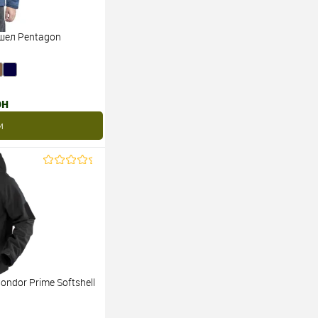
шел Pentagon
рн
и
ndor Prime Softshell