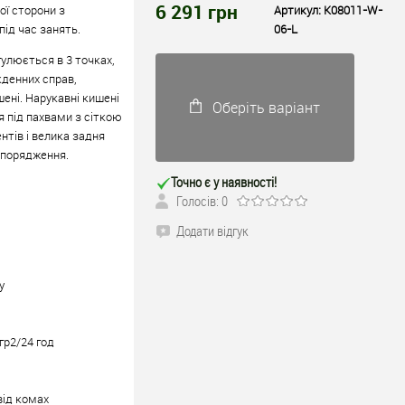
6 291
грн
ої сторони з
Артикул:
K08011-W-
під час занять.
06-L
улюється в 3 точках,
кденних справ,
шені. Нарукавні кишені
Оберіть варіант
я під пахвами з сіткою
нтів і велика задня
спорядження.
Точно є у наявності!
Голосів: 0
Додати відгук
у
гр2/24 год
від комах