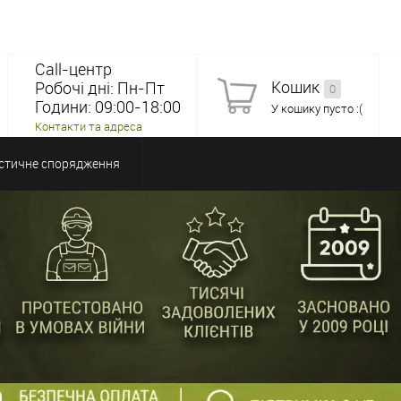
Call-центр
Кошик
Робочі дні: Пн-Пт
0
Години: 09:00-18:00
У кошику пусто :(
Контакти та адреса
стичне спорядження