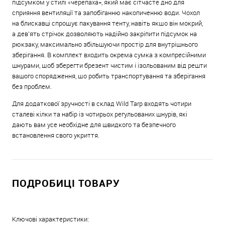
підсумком у стилі «черепаха», який має сітчасте дно для
сприяння вентиляції та запобіганню накопиченню води. Чохол
на блискавці спрощує пакування тенту, навіть якщо він мокрий,
а дев’ять стрічок дозволяють надійно закріпити підсумок на
рюкзаку, максимально збільшуючи простір для внутрішнього
зберігання. В комплект входить окрема сумка з компресійними
шнурами, щоб зберегти брезент чистим і ізольованим від решти
вашого спорядження, що робить транспортування та зберігання
без проблем.
Для додаткової зручності в склад Wild Tarp входять чотири
сталеві кілки та набір із чотирьох регульованих шнурів, які
дають вам усе необхідне для швидкого та безпечного
встановлення свого укриття.
ПОДРОБИЦІ ТОВАРУ
Ключові характеристики: