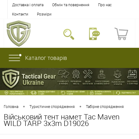
Доставка і оплата
Обмін та повернення
Про нас
Контакти
Розміри
Каталог товарів
•
•
Головна
Туристичне спорядження
Табірне спорядження
Військовий тент намет Tac Maven
WILD TARP 3x3m D19026