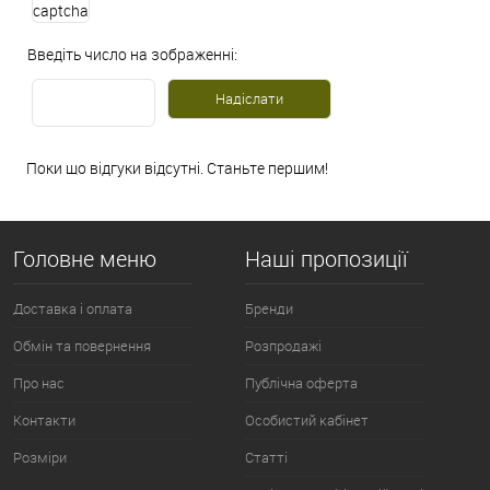
Введіть число на зображенні:
Поки що відгуки відсутні. Станьте першим!
Головне меню
Наші пропозиції
Доставка і оплата
Бренди
Обмін та повернення
Розпродажі
Про нас
Публічна оферта
Контакти
Особистий кабінет
Розміри
Статті