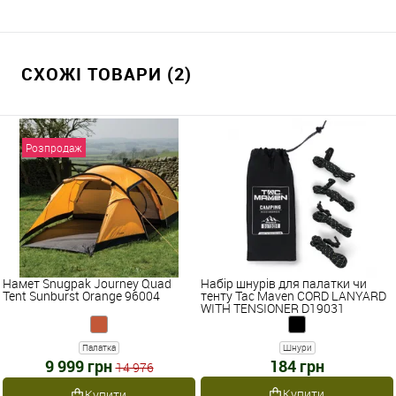
СХОЖІ ТОВАРИ (2)
Розпродаж
Намет Snugpak Journey Quad
Набір шнурів для палатки чи
Tent Sunburst Orange 96004
тенту Tac Maven CORD LANYARD
WITH TENSIONER D19031
Палатка
Шнури
9 999 грн
184 грн
14 976
Купити
Купити