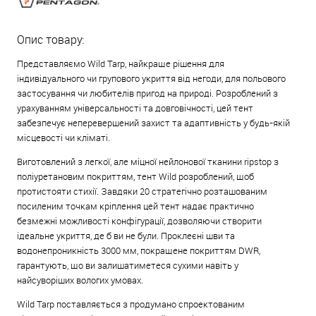
Опис товару:
Представляємо Wild Tarp, найкраще рішення для
індивідуального чи групового укриття від негоди, для польового
застосування чи любителів пригод на природі. Розроблений з
урахуванням універсальності та довговічності, цей тент
забезпечує неперевершений захист та адаптивність у будь-якій
місцевості чи кліматі.
Виготовлений з легкої, але міцної нейлонової тканини ripstop з
поліуретановим покриттям, тент Wild розроблений, щоб
протистояти стихії. Завдяки 20 стратегічно розташованим
посиленим точкам кріплення цей тент надає практично
безмежні можливості конфігурації, дозволяючи створити
ідеальне укриття, де б ви не були. Проклеєні шви та
водонепроникність 3000 мм, покращене покриттям DWR,
гарантують, що ви залишатиметеся сухими навіть у
найсуворіших вологих умовах.
Wild Tarp поставляється з продумано спроектованим