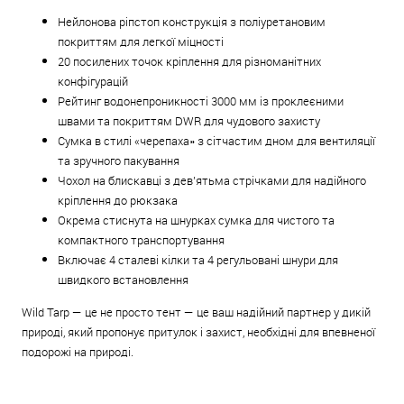
Нейлонова ріпстоп конструкція з поліуретановим
покриттям для легкої міцності
20 посилених точок кріплення для різноманітних
конфігурацій
Рейтинг водонепроникності 3000 мм із проклеєними
швами та покриттям DWR для чудового захисту
Сумка в стилі «черепаха» з сітчастим дном для вентиляції
та зручного пакування
Чохол на блискавці з дев'ятьма стрічками для надійного
кріплення до рюкзака
Окрема стиснута на шнурках сумка для чистого та
компактного транспортування
Включає 4 сталеві кілки та 4 регульовані шнури для
швидкого встановлення
Wild Tarp — це не просто тент — це ваш надійний партнер у дикій
природі, який пропонує притулок і захист, необхідні для впевненої
подорожі на природі.