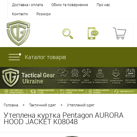
Доставка і оплата
Обмін та повернення
Про нас
Контакти
Розміри
Каталог товарів
•
•
Головна
Тактичний одяг
Утеплений одяг
Утеплена куртка Pentagon AURORA
HOOD JACKET K08048