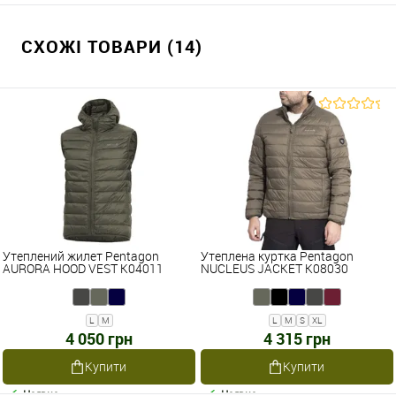
СХОЖІ ТОВАРИ (14)
Утеплений жилет Pentagon
Утеплена куртка Pentagon
AURORA HOOD VEST K04011
NUCLEUS JACKET K08030
L
M
L
M
S
XL
4 050 грн
4 315 грн
Купити
Купити
Наявне
Наявне