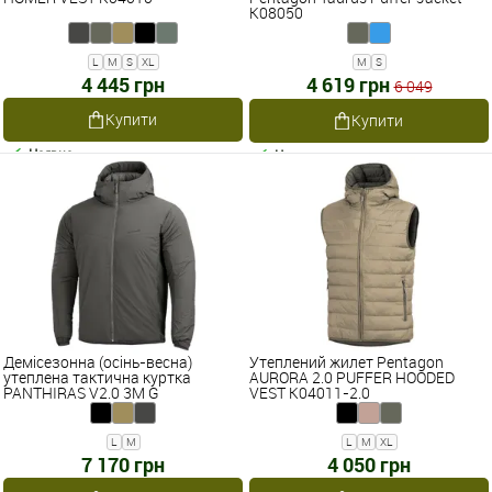
K08050
L
M
S
XL
M
S
4 445 грн
4 619 грн
6 049
Купити
Купити
Наявне
Наявне
Демісезонна (осінь-весна)
Утеплений жилет Pentagon
утеплена тактична куртка
AURORA 2.0 PUFFER HOODED
PANTHIRAS V2.0 3M G
VEST K04011-2.0
INSULATION K08032-2.0
L
M
L
M
XL
7 170 грн
4 050 грн