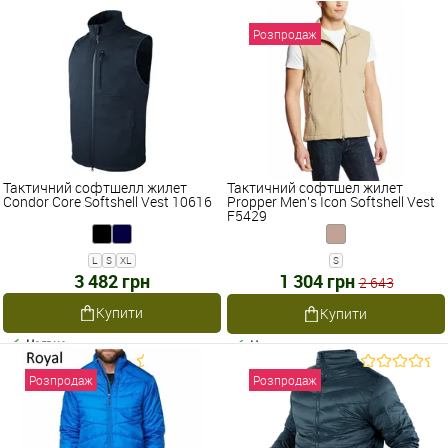
Розпродаж
Тактичний софтшелл жилет
Тактичний софтшел жилет
Condor Core Softshell Vest 10616
Propper Men's Icon Softshell Vest
F5429
L
S
XL
S
3 482 грн
1 304 грн
2 643
Купити
Купити
Наявне
Наявне
Розпродаж
Розпродаж