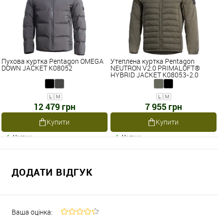
Пухова куртка Pentagon OMEGA
Утеплена куртка Pentagon
DOWN JACKET K08052
NEUTRON V2.0 PRIMALOFT®
HYBRID JACKET K08053-2.0
L
M
L
M
12 479 грн
7 955 грн
Купити
Купити
Наявне
Наявне
ДОДАТИ ВІДГУК
Ваша оцінка: