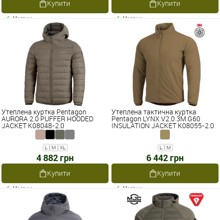
Купити
Купити
Наявне
Наявне
Утеплена куртка Pentagon
Утеплена тактична куртка
AURORA 2.0 PUFFER HOODED
Pentagon LYNX V2.0 3M G60
JACKET K08048-2.0
INSULATION JACKET K08055-2.0
L
M
XL
L
M
4 882 грн
6 442 грн
Купити
Купити
Наявне
Наявне