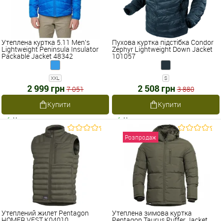
Утеплена куртка 5.11 Men's
Пухова куртка підстібка Condor
Lightweight Peninsula Insulator
Zephyr Lightweight Down Jacket
Packable Jacket 48342
101057
XXL
S
2 999 грн
2 508 грн
7 051
3 880
Купити
Купити
Наявне
Наявне
Розпродаж
Утеплений жилет Pentagon
Утеплена зимова куртка
HOMER VEST K04010
Pentagon Taurus Puffer Jacket