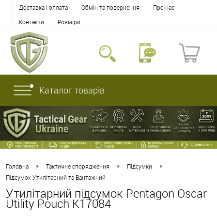
Доставка і оплата
Обмін та повернення
Про нас
Контакти
Розміри
Каталог товарів
•
•
•
Головна
Тактичне спорядження
Підсумки
Підсумок Утилітарний та Вантажний
Утилітарний підсумок Pentagon Oscar
Utility Pouch K17084