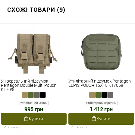
СХОЖІ ТОВАРИ (9)
Універсальний підсумок
Утилітарний підсумок Pentagon
Pentagon Double Multi Pouch
ELPIS POUCH 15X15 K17069
K17090
Утилітарний малий
Утилітарний середній
995 грн
1 412 грн
Купити
Купити
Наявне
Наявне