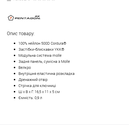
Опис товару:
100% нейлон 500D Cordura®
Застібки-блискавки YKK®
Модульна система molle
Задня панель, сумісна з Molle
Велкро
Внутрішня еластична розкладка
Дренажний отвір
Стрічка для ключниці
Ш х В х Г: 16,5 х 11 х 5 см
Ємність: 0,9 л