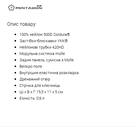
Опис товару:
100% нейлон 500D Cordura®
Застібки-блискавки YKK®
Нейлонові трубки 420HD
Модульна система molle
Задня панель, сумісна з Molle
Велкро поля
Внутрішня еластична розкладка
Дренажний отвір
Стрічка для ключниць
Ш х В х Г: 15,5 х 11 х 5 см
Ємність: 0,9 л