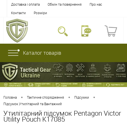
Доставка і оплата
Обмін та повернення
Про нас
Контакти
Розміри
Каталог товарів
•
•
•
Головна
Тактичне спорядження
Підсумки
Підсумок Утилітарний та Вантажний
Утилітарний підсумок Pentagon Victor
Utility Pouch K17085