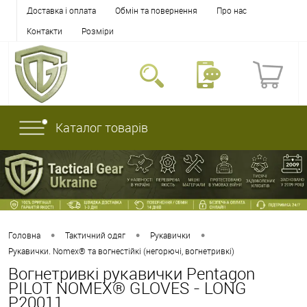
Доставка і оплата
Обмін та повернення
Про нас
Контакти
Розміри
Каталог товарів
•
•
•
Головна
Тактичний одяг
Рукавички
Рукавички. Nomex® та вогнестійкі (негорючі, вогнетривкі)
Вогнетривкі рукавички Pentagon
PILOT NOMEX® GLOVES - LONG
P20011