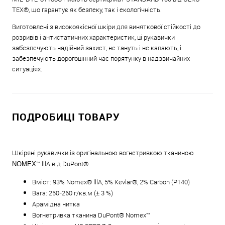
TEX®, що гарантує як безпеку, так і екологічність.
Виготовлені з високоякісної шкіри для виняткової стійкості до
розривів і антистатичних характеристик, ці рукавички
забезпечують надійний захист, не тануть і не капають, і
забезпечують дорогоцінний час порятунку в надзвичайних
ситуаціях.
ПОДРОБИЦІ ТОВАРУ
Шкіряні рукавички із оригінальною вогнетривкою тканиною
ΝΟΜΕΧ™ lllA від DuPont®
Вміст: 93% Nomex® lllA, 5% Kevlar®, 2% Carbon (P140)
Вага: 250-260 г/кв.м (± 3 %)
Арамідна нитка
Вогнетривка тканина DuPont® Nomex™