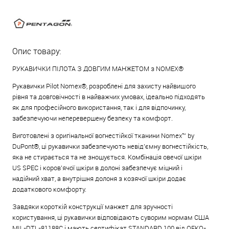
Опис товару:
РУКАВИЧКИ ПІЛОТА З ДОВГИМ МАНЖЕТОМ з NOMEX®
Рукавички Pilot Nomex®, розроблені для захисту найвищого
рівня та довговічності в найважчих умовах, ідеально підходять
як для професійного використання, так і для відпочинку,
забезпечуючи неперевершену безпеку та комфорт.
Виготовлені з оригінальної вогнестійкої тканини Nomex™ by
DuPont®, ці рукавички забезпечують невід’ємну вогнестійкість,
яка не стирається та не зношується. Комбінація овечої шкіри
US SPEC і коров’ячої шкіри в долоні забезпечує міцний і
надійний хват, а внутрішня долоня з козячої шкіри додає
додаткового комфорту.
Завдяки короткій конструкції манжет для зручності
користування, ці рукавички відповідають суворим нормам США
MIL-DTL-81188C і мають сертифікат STANDARD 100 від OEKO-