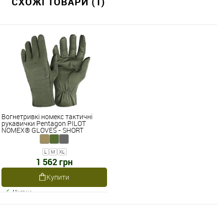
СХОЖІ ТОВАРИ (1)
Вогнетривкі номекс тактичні
рукавички Pentagon PILOT
NOMEX® GLOVES - SHORT
P20001
L
M
XL
1 562 грн
Купити
Наявне