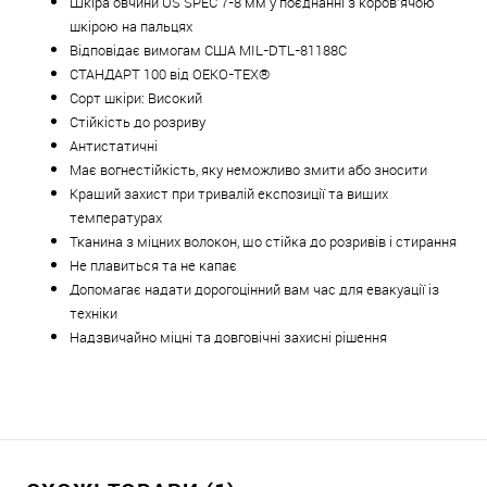
Шкіра овчини US SPEC 7-8 мм у поєднанні з коров'ячою
шкірою на пальцях
Відповідає вимогам США MIL-DTL-81188C
СТАНДАРТ 100 від OEKO-TEX®
Сорт шкіри: Високий
Стійкість до розриву
Антистатичні
Має вогнестійкість, яку неможливо змити або зносити
Кращий захист при тривалій експозиції та вищих
температурах
Тканина з міцних волокон, що стійка до розривів і стирання
Не плавиться та не капає
Допомагає надати дорогоцінний вам час для евакуації із
техніки
Надзвичайно міцні та довговічні захисні рішення