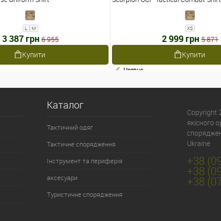
L
M
XS
3 387 грн
2 999 грн
6 955
5 871
Купити
Купити
Наявне
Каталог
Copyright
якісного 
Тактичний одяг
спорядженн
Ukraine
Тактичне спорядження
+38 (0
Інструмент та периферія
+38 (0
аксесуари
+38 (0
Туристичне спорядження