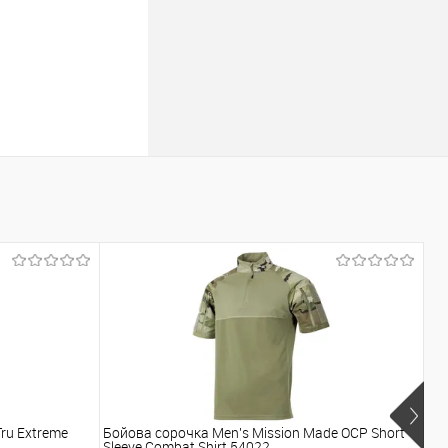
ru Extreme
Бойова сорочка Men's Mission Made OCP Short
Бо
Sleeve Combat Shirt 54022
QU