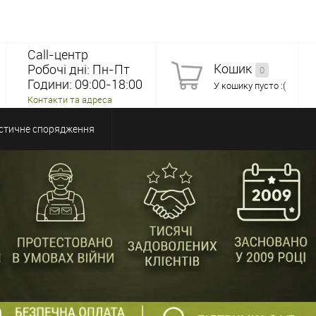
Call-центр
Кошик
Робочі дні: Пн-Пт
0
Години: 09:00-18:00
У кошику пусто :(
Контакти та адреса
стичне спорядження