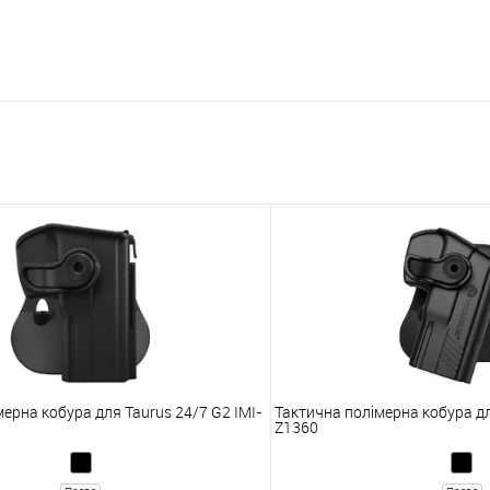
ерна кобура для Taurus 24/7 G2 IMI-
Тактична полімерна кобура дл
Z1360