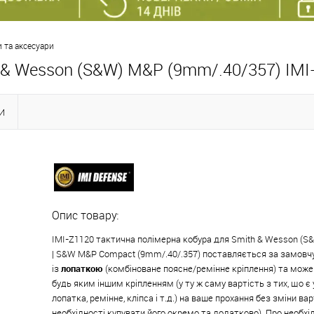
 та аксесуари
 & Wesson (S&W) M&P (9mm/.40/357) IMI
И
Опис товару:
IMI-Z1120 тактична полімерна кобура для
Smith & Wesson (
| S&W M&P Compact (9mm/.40/.357)
поставляється за замовч
із
лопаткою
(
комбіноване
поясне/
ремінне
кріплення) та може
будь яким іншим кріпленням (у ту ж саму вартість з тих, що є 
лопатка, ремінне, кліпса і т.д.) на ваше прохання без зміни ва
необхідності купувати його окремо та додатково). Про необхід