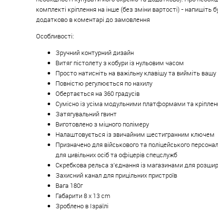
комплекті кріплення на інше (без зміни вартості) - напишіть б
додатково в коментарі до замовлення
Особливості:
Зручний контурний дизайн
Витяг пістолету з кобури із нульовим часом
Просто натисніть на важільну клавішу та вийміть вашу
Повністю регулюється по нахилу
Обертається на 360 градусів
Сумісно із усіма модульними платформами та кріпленн
Затягувальний гвинт
Виготовлено з міцного полімеру
Налаштовується із звичайним шестигранним ключем
Призначено для військового та поліцейського персонал
для цивільних осіб та офіцерів спецслужб
Скребкова рельса з'єднання із магазинами для розши
Захисний канал для прицільних пристроїв
Вага 180г
Габарити 8 x 13 cm
Зроблено в Ізраїлі