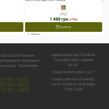
XXXL
1 499 грн
2 752
Купити
Наявне
Адреса офісу: вул.Стрийска
 2009-2026 © Магазин
104, м.Дрогобич, Україна
оригінального тактичного
82107
я і одягу - Tactical Gear
Графік роботи сайту: 24/7
97) 901-0002
Графік роботи Кол-центру:
95) 901-0002
Пн-Пт з 9:00 по 18:00 (Обід
73) 901-0002
13:00-14:00)