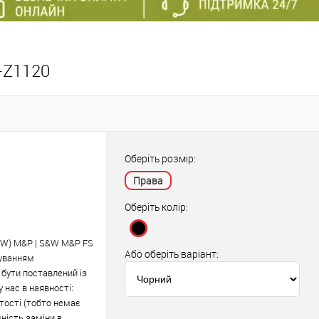
-Z1120
Оберіть розмір:
Права
Оберіть колір:
S&W) M&P
|
S&W M&P FS
Або оберіть варіант:
уванням
 бути поставлений із
у нас в наявності:
ртості (тобто немає
ність заміни в