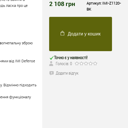
2 108
грн
Артикул:
IMI-Z1120-
удь ласка про це
BK
Додати у кошик
 вогнепальну зброю
Точно є у наявності!
ями від IMI Defense
Голосів: 0
Додати відгук
у. Відмінно підходить
рення функціоналу