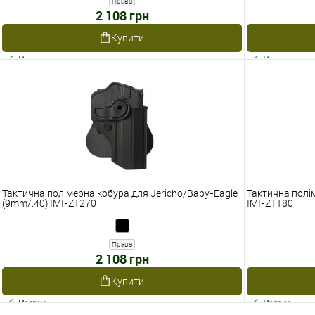
Права
2 108 грн
Купити
Наявне
Наявне
Тактична полімерна кобура для Jericho/Baby-Eagle
Тактична полі
(9mm/.40) IMI-Z1270
IMI-Z1180
Права
2 108 грн
Купити
Наявне
Наявне