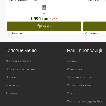
M
1 999 грн
3 255
Купити
Наявне
Наявне
Головне меню
Наші пропозиції
Доставка і оплата
Бренди
Обмін та повернення
Розпродажі
Про нас
Публічна оферта
Контакти
Особистий кабінет
Розміри
Статті
Політика конфіденційності