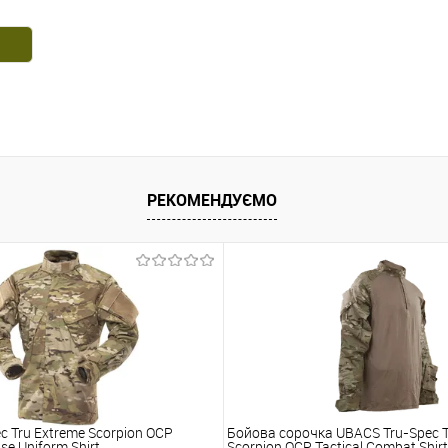
РЕКОМЕНДУЄМО
c Tru Extreme Scorpion OCP
Бойова сорочка UBACS Tru-Spec T
se Uniform Shirt
Scorpion OCP Tactical Combat Shirt