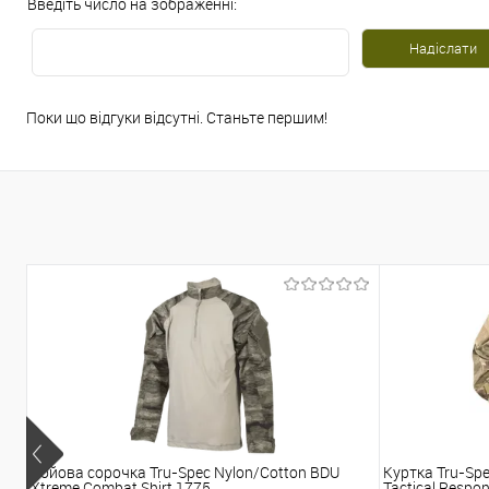
Введіть число на зображенні:
Поки що відгуки відсутні. Станьте першим!
Бойова сорочка Tru-Spec Nylon/Cotton BDU
Куртка Tru-Spe
Xtreme Combat Shirt 1775
Tactical Respon