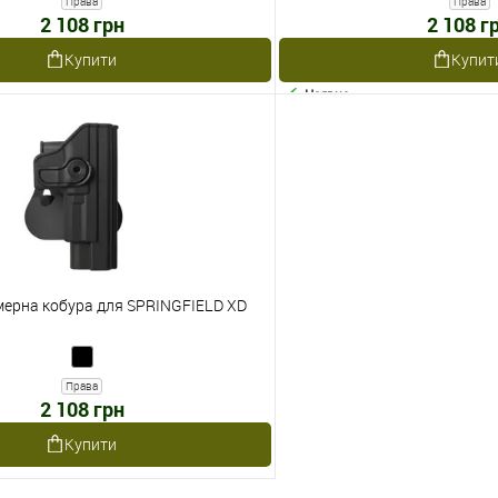
Права
Права
2 108 грн
2 108 г
Купити
Купит
Наявне
мерна кобура для SPRINGFIELD XD
Права
2 108 грн
Купити