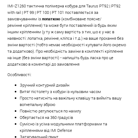
IMI-Z1260 тактична полімерна кобура для
Taurus PT92 | PT92
with rail | PT 99 | PT 100 | PT 101
поставляється за
замовчуванням із
лопаткою
(
комбіноване
поясне/
ремінне
кріплення) та може бути поставлений із будь яким
іншим кріпленням (у ту ж саму вартість з тих, що є у нас в
наявності: лопатка, ремінне, кліпса і т.д.) на ваше прохання без
зміни вартості (тобто немає необхідності купувати його окремо
та додатково). Про необхідність заміни в комплекті кріплення
на інше (без зміни вартості) - напишіть будь ласка про це
додатково в коментарі до замовлення
Особливості:
Зручний контурний дизайн
Витяг пістолету з кобури із нульовим часом
Просто натисніть на важільну клавішу та вийміть вашу
вогнепальну зброю
Повністю регулюється по нахилу
Обертається на 360 градусів
Сумісно із усіма модульними платформами та
кріпленнями від IMI Defense
Затягувальний гвинт