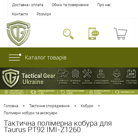
Доставка і оплата
Обмін та повернення
Про нас
Контакти
Розміри
Каталог товарів
•
•
•
Головна
Тактичне спорядження
Кобури
Полімерні кобури та аксесуари
Тактична полімерна кобура для
Taurus PT92 IMI-Z1260